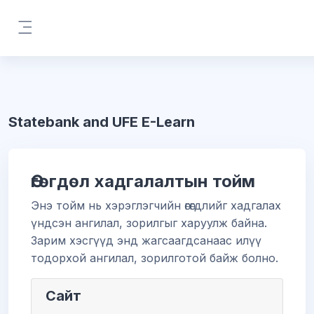
Үндсэн агуулга руу шилжих
Хажуугийн самбар
Statebank and UFE E-Learn
Өгөгдөл хадгалалтын тойм
Энэ тойм нь хэрэглэгчийн өгөгдлийг хадгалах
үндсэн ангилал, зорилгыг харуулж байна.
Зарим хэсгүүд энд жагсаагдсанаас илүү
тодорхой ангилал, зорилготой байж болно.
Сайт