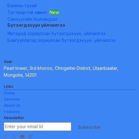
Банкны тухай
Тогтвортой хөгжил
New
Санхүүгийн боловсрол
Бүтээгдэхүүн үйлчилгээ
Иргэдэд зориулсан бүтээгдэхүүн, үйлчилгээ
Байгууллагад зориулсан бүтээгдэхүүн, үйлчилгээ
Хаяг
Pearl tower, 3rd khoroo, Chingeltei District, Ulaanbaatar,
Mongolia, 14201
Links
Home
Services
About Us
Features
Newsletter
Subscribe