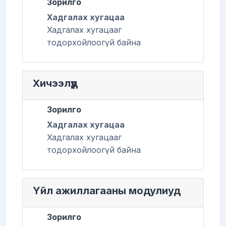
Зорилго
Хадгалах хугацаа
Хадгалах хугацааг
тодорхойлоогүй байна
Хичээлүүд
Зорилго
Хадгалах хугацаа
Хадгалах хугацааг
тодорхойлоогүй байна
Үйл ажиллагааны модулиуд
Зорилго