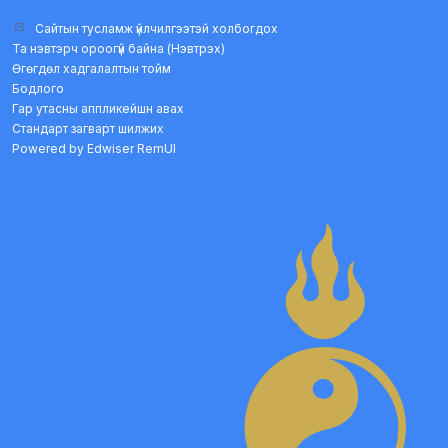
Сайтын тусламж үйлчилгээтэй холбогдох
Та нэвтэрч ороогүй байна (
Нэвтрэх
)
Өгөгдөл хадгалалтын тойм
Бодлого
Гар утасны аппликейшн авах
Стандарт загварт шилжих
Powered by Edwiser RemUI